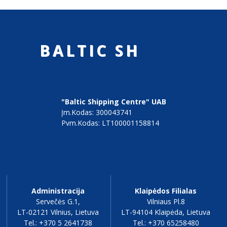
B
A
L
T
I
C
S
H
I
"Baltic Shipping Centre" UAB
Įm.kodas: 300043741
Pvm.kodas: LT100001158814
Administracija
Klaipėdos Filialas
Servečės G.1,
Vilniaus Pl.8
LT-02121 Vilnius, Lietuva
LT-94104 Klaipėda, Lietuva
Tel.: +370 5 2641738
Tel.: +370 65258480