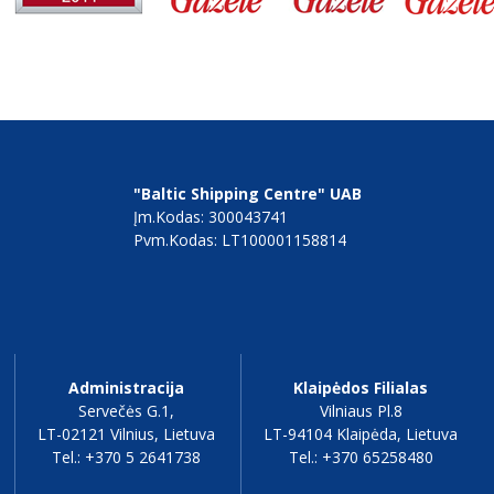
Skaityti daugiau
B
A
L
T
I
C
S
H
I
P
P
I
N
"Baltic Shipping Centre" UAB
Įm.kodas: 300043741
Pvm.kodas: LT100001158814
Administracija
Klaipėdos Filialas
Servečės G.1,
Vilniaus Pl.8
LT-02121 Vilnius, Lietuva
LT-94104 Klaipėda, Lietuva
Tel.: +370 5 2641738
Tel.: +370 65258480