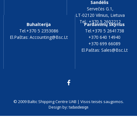
Sandėlis
Servečės G.1,
LT-02120 Vilnius, Lietuva
Tel.: +370 5 2602212
Buhalterija
Pardavimų Skyrius
Tel.+370 5 2353086
Tel.+370 5 2641738
El.paštas: Accounting@bsc.lt
+370 640 14940
+370 699 66089
El.paštas: Sales@bsc.lt
© 2009 Baltic Shipping Centre UAB | Visos teisės saugomos.
Design by:
tadasdesign